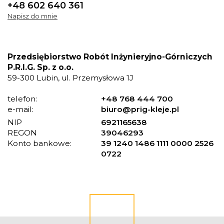
+48 602 640 361
Napisz do mnie
Przedsiębiorstwo Robót Inżynieryjno-Górniczych
P.R.I.G. Sp. z o.o.
59-300 Lubin, ul. Przemysłowa 1J
telefon:
+48 768 444 700
e-mail:
biuro@prig-kleje.pl
NIP
6921165638
REGON
39046293
Konto bankowe:
39 1240 1486 1111 0000 2526
0722