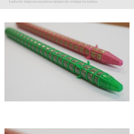
Ładunki klejowe szybkowiążące do wklejania kotew